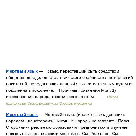
Мертвый язык
— Язык, переставший быть средством
общения определенного этнического сообщества, потерявший
носителей, передававших данный язык естественным путем из
поколения в поколение. Причины появления М.я.: 1)
исчезновение народа, говорившего на этом… …
Общее
языкознание. Социолингвистика: Словарь-справочник
Мертвый язык
— Мертвый языкъ (иноск.) языкъ древнихъ
народовъ, на которомъ нынѣшніе народы не говорятъ. Поясн.
Сторонники реальнаго образованія предпочитаютъ изученіе
новыхъ языковъ, классики мертвыхъ. См. Реальное. См.