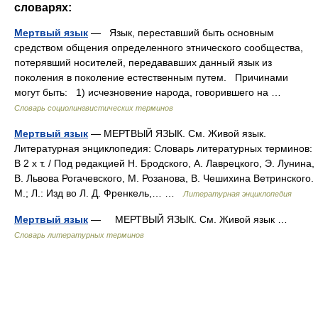
словарях:
Мертвый язык
— Язык, переставший быть основным
средством общения определенного этнического сообщества,
потерявший носителей, передававших данный язык из
поколения в поколение естественным путем. Причинами
могут быть: 1) исчезновение народа, говорившего на …
Словарь социолингвистических терминов
Мертвый язык
— МЕРТВЫЙ ЯЗЫК. См. Живой язык.
Литературная энциклопедия: Словарь литературных терминов:
В 2 х т. / Под редакцией Н. Бродского, А. Лаврецкого, Э. Лунина,
В. Львова Рогачевского, М. Розанова, В. Чешихина Ветринского.
М.; Л.: Изд во Л. Д. Френкель,… …
Литературная энциклопедия
Мертвый язык
— МЕРТВЫЙ ЯЗЫК. См. Живой язык …
Словарь литературных терминов